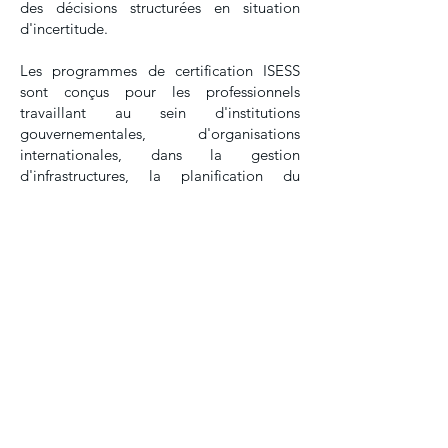
des décisions structurées en situation
d'incertitude.
Les programmes de certification ISESS
sont conçus pour les professionnels
travaillant au sein d'institutions
gouvernementales, d'organisations
internationales, dans la gestion
d'infrastructures, la planification du
développement durable, les opérations
humanitaires et la mise en œuvre de
programmes complexes. En renforçant les
compétences professionnelles et les
capacités institutionnelles, ces
programmes garantissent l'intégration
des connaissances en ingénierie des
systèmes au sein des organisations
chargées de la gouvernance des systèmes
complexes.
Go to Certifications